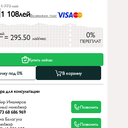
1 773
лей
1 108
лей
Возможен торг
0%
лей
= 295.50
лей/мес
ПЕРЕПЛАТ
Купить сейчас
очку под 0%
В корзину
ра для консультации
бир Имамяров
вный менеджер
Позвонить
73 68 686 969
на Балагула
неджер
Позвонить