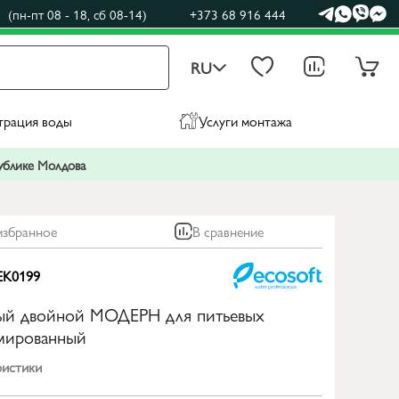
(пн-пт 08 - 18, сб 08-14)
+373 68 916 444
RU
трация воды
Услуги монтажа
публике Молдова
избранное
В сравнение
EK0199
ый двойной МОДЕРН для питьевых
омированный
ристики