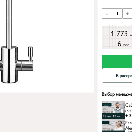
-
1
+
1 773
6
мес
В расср
Выбор менедже
Са
Гла
+ 3
Опыт: 12 лет
Еле
Ме