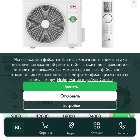
Мы используем файлы cookie и аналогичные технологии для
обеспечения надежной работы сайта, анализа посещаемости и
оптимизации рекламы. Вы можете принять все файлы cookie,
отклонить их или настроить параметры конфиденциальности по
своему выбору.
Информация о файлах Cookie
Принять
Код товара:
6856769
Отклонить
Мощность, BTU:
9000
Настройки
4.8
9000
12000
18000
24000
RU
Все характеристики
С этим товаром покупают
Корзина
Каталог
Звонок
Адрес