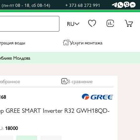
(пн-пт 08 - 18, сб 08-14)
+ 373 68 272 991
RU
трация воды
Услуги монтажа
публике Молдова
избранное
В сравнение
168
р GREE SMART Inverter R32 GWH18QD-
U:
18000