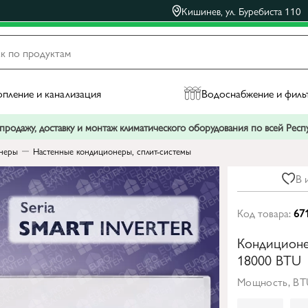
Кишинев, ул. Буребиста 110
пление и канализация
Водоснабжение и филь
родажу, доставку и монтаж климатического оборудования по всей Рес
неры
Настенные кондиционеры, сплит-системы
В 
Код товара:
67
Кондиционе
18000 BTU
Мощность, BT