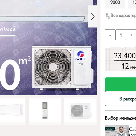
9000
1
Все характе
-
1
+
23 40
12
ме
В расср
Выбор менедже
Са
Гла