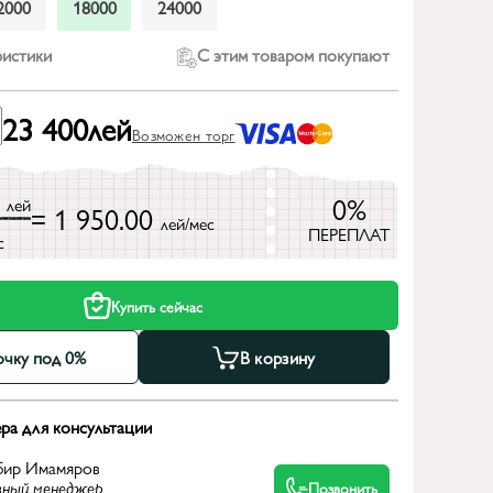
2000
18000
24000
ристики
С этим товаром покупают
23 400
лей
Возможен торг
0
0%
лей
= 1 950.00
лей/мес
ПЕРЕПЛАТ
с
Купить сейчас
очку под 0%
В корзину
ра для консультации
бир Имамяров
вный менеджер
Позвонить