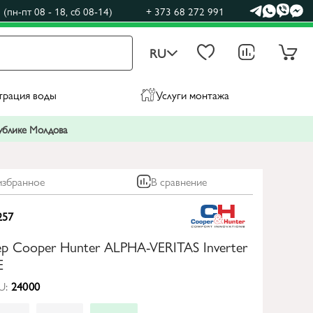
(пн-пт 08 - 18, сб 08-14)
+ 373 68 272 991
RU
трация воды
Услуги монтажа
публике Молдова
избранное
В сравнение
257
р Cooper Hunter ALPHA-VERITAS Inverter
E
U:
24000