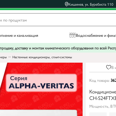
Кишинев, ул. Буребиста 110
пление и канализация
Водоснабжение и филь
родажу, доставку и монтаж климатического оборудования по всей Рес
неры
Настенные кондиционеры, сплит-системы
В 
Код товара:
36
Кондиционе
CH-S24FTX
Мощность, BT