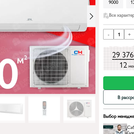
9000
1
Все характе
-
1
+
29 37
12
ме
В расср
Выбор менедже
Са
Гла