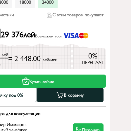
2000
18000
24000
ристики
С этим товаром покупают
29 376
лей
Возможен торг
6
0%
лей
= 2 448.00
лей/мес
ПЕРЕПЛАТ
с
Купить сейчас
очку под 0%
В корзину
ра для консультации
бир Имамяров
вный менеджер
Позвонить