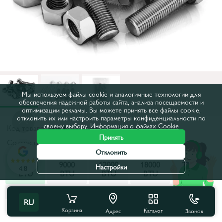
Мы используем файлы cookie и аналогичные технологии для
обеспечения надежной работы сайта, анализа посещаемости и
оптимизации рекламы. Вы можете принять все файлы cookie,
отклонить их или настроить параметры конфиденциальности по
своему выбору.
Информация о файлах Cookie
Код товара:
64406
Принять
Совместимость:
7000 BTU
Отклонить
7000
9000
12000
18000
24000
Настройки
4.8
BTU
BTU
BTU
BTU
BTU
28000
RU
BTU
Все характеристики
Корзина
Каталог
Звонок
Адрес