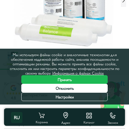
Мы используем файлы cookie и аналогичные технологии для
обеспечения надежной работы сайта, анализа посещаемости и
оптимизации рекламы. Вы можете принять все файлы cookie,
отклонить их или настроить параметры конфиденциальности по
своему выбору.
Информация о файлах Cookie
Принять
Код товара:
47EK0603
Отклонить
Все характеристики
Настройки
4.8
Характеристики продукта
RU
Корзина
Каталог
Звонок
Тип картриджа:
Система обратного осмоса
Адрес