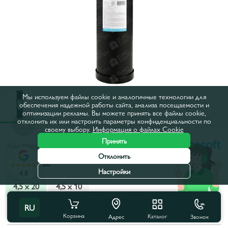
Мы используем файлы cookie и аналогичные технологии для
обеспечения надежной работы сайта, анализа посещаемости и
оптимизации рекламы. Вы можете принять все файлы cookie,
отклонить их или настроить параметры конфиденциальности по
своему выбору.
Информация о файлах Cookie
Принять
Код товара:
47EK0219
Отклонить
Тип:
4,5 x 20
Настройки
4.8
4,5 x 20
4,5 х 10
RU
Все характеристики
Корзина
Каталог
Звонок
Адрес