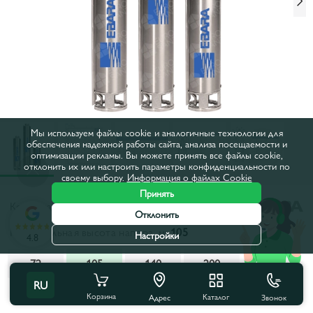
Мы используем файлы cookie и аналогичные технологии для
обеспечения надежной работы сайта, анализа посещаемости и
оптимизации рекламы. Вы можете принять все файлы cookie,
отклонить их или настроить параметры конфиденциальности по
своему выбору.
Информация о файлах Cookie
Принять
Код товара:
16414
Отклонить
Максимальная высота напора, м:
105
Настройки
4.8
72
105
140
200
RU
Все характеристики
С этим товаром покупают
Корзина
Каталог
Звонок
Адрес