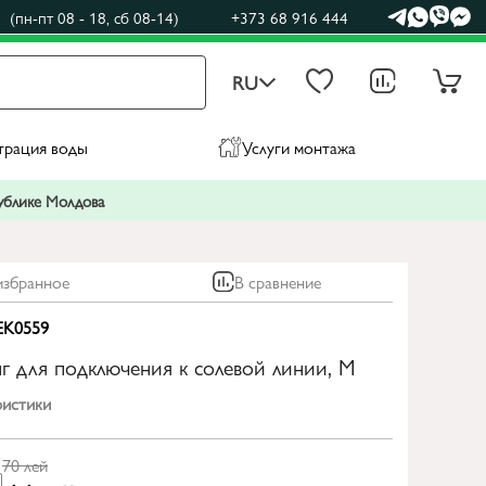
(пн-пт 08 - 18, сб 08-14)
+373 68 916 444
RU
трация воды
Услуги монтажа
публике Молдова
избранное
В сравнение
EK0559
г для подключения к солевой линии, M
ристики
70
лей