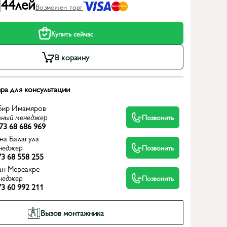
44
лей
Возможен торг
Купить сейчас
В корзину
ра для консультации
бир Имамяров
вный менеджер
Позвонить
73 68 686 969
на Балагула
неджер
Позвонить
3 68 558 255
ан Мереакре
неджер
Позвонить
3 60 992 211
Вызов монтажника