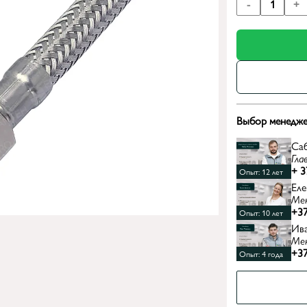
-
1
+
Выбор менедже
Са
Гла
+ 3
Опыт: 12 лет
Еле
Ме
+37
Опыт: 10 лет
Ив
Ме
+37
Опыт: 4 года