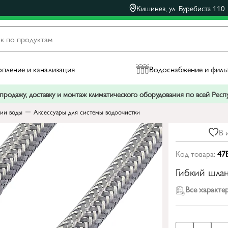
Кишинев, ул. Буребиста 110
пление и канализация
Водоснабжение и филь
родажу, доставку и монтаж климатического оборудования по всей Рес
ии воды
Аксессуары для системы водоочистки
В 
Код товара:
47
Гибкий шлан
Все характе