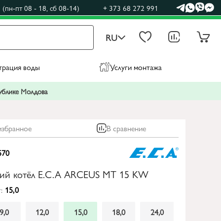
(пн-пт 08 - 18, сб 08-14)
+ 373 68 272 991
RU
трация воды
Услуги монтажа
публике Молдова
избранное
В сравнение
570
кий котёл E.C.A ARCEUS MT 15 KW
:
15,0
9,0
12,0
15,0
18,0
24,0