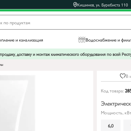
Кишинев, ул. Буребиста 110
пление и канализация
Водоснабжение и филь
родажу, доставку и монтаж климатического оборудования по всей Рес
лы
В 
Код товара:
28
Электричес
Мощность, кВт
6,0