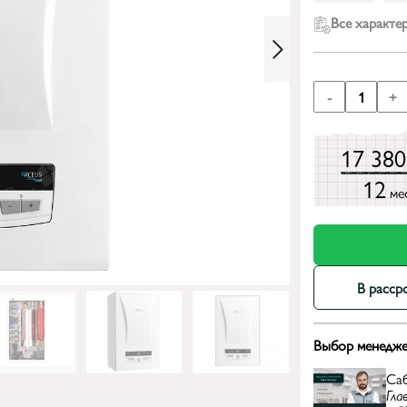
Все характе
-
1
+
17 38
12
ме
В расср
Выбор менедже
Са
Гла