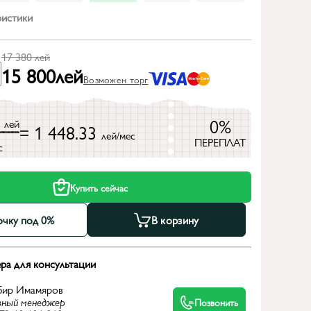
ристики
17 380
лей
15 800
лей
Возможен торг
0
0%
лей
= 1 448.33
лей/мес
ПЕРЕПЛАТ
с
Купить сейчас
очку под 0%
В корзину
ра для консультации
бир Имамяров
вный менеджер
Позвонить