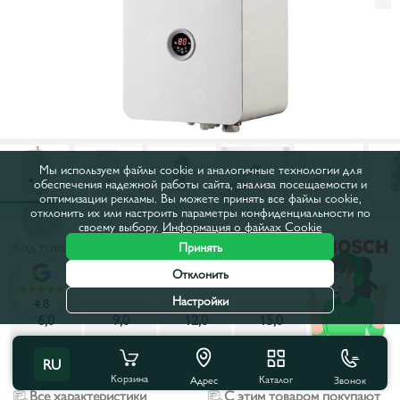
Мы используем файлы cookie и аналогичные технологии для
обеспечения надежной работы сайта, анализа посещаемости и
оптимизации рекламы. Вы можете принять все файлы cookie,
отклонить их или настроить параметры конфиденциальности по
своему выбору.
Информация о файлах Cookie
Код товара:
37420
Принять
Отклонить
Мощность, кВт:
18,0
Настройки
4.8
6,0
9,0
12,0
15,0
18,0
24,0
RU
Корзина
Каталог
Звонок
Адрес
Все характеристики
С этим товаром покупают