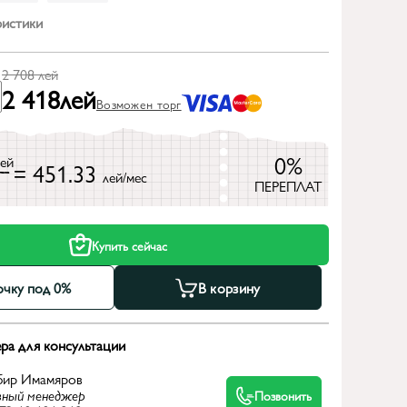
ристики
2 708
лей
2 418
лей
Возможен торг
0%
лей
= 451.33
лей/мес
ПЕРЕПЛАТ
Купить сейчас
очку под 0%
В корзину
ра для консультации
бир Имамяров
вный менеджер
Позвонить