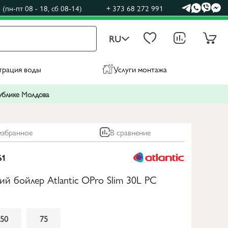
(пн-пт 08 - 18, сб 08-14)
+ 373 68 272 991
RU
трация воды
Услуги монтажа
публике Молдова
избранное
В сравнение
61
ий бойлер Atlantic OPro Slim 30L PC
50
75