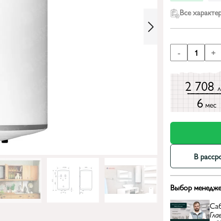
Все характе
-
1
+
2 708
6
мес
В расср
Выбор менедже
Са
Гла