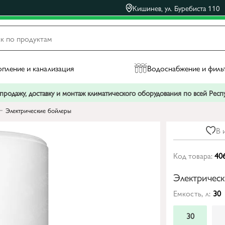
Кишинев, ул. Буребиста 110
пление и канализация
Водоснабжение и филь
родажу, доставку и монтаж климатического оборудования по всей Рес
Электрические бойлеры
В 
Код товара:
40
Электрическ
Емкость, л:
30
30