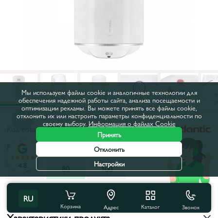
Мы используем файлы cookie и аналогичные технологии для
обеспечения надежной работы сайта, анализа посещаемости и
оптимизации рекламы. Вы можете принять все файлы cookie,
отклонить их или настроить параметры конфиденциальности по
своему выбору.
Информация о файлах Cookie
Код товара:
89532
Принять
Емкость, л:
80
Отклонить
Настройки
4.8
50
80
100
Все характеристики
RU
Корзина
Каталог
Звонок
Адрес
Характеристики продукта