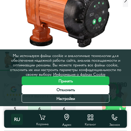
Мы используем файлы cookie и аналогичные технологии для
обеспечения надежной работы сайта, анализа посещаемости и
оптимизации рекламы. Вы можете принять все файлы cookie,
отклонить их или настроить параметры конфиденциальности по
своему выбору.
Информация о файлах Cookie
Принять
Код товара:
3051
Отклонить
Максимальная высота напора, м:
6
Настройки
4.8
5
6
6
RU
Все характеристики
Корзина
Каталог
Звонок
Адрес