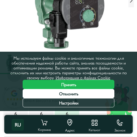
Мы используем файлы cookie и аналогичные технологии для
обеспечения надежной работы сайта, анализа посещаемости и
оптимизации рекламы. Вы можете принять все файлы cookie,
отклонить их или настроить параметры конфиденциальности по
своему выбору.
Информация о файлах Cookie
Принять
Код товара:
66451
Отклонить
Максимальная высота напора, м:
6
Настройки
4.8
6
6
6
RU
Все характеристики
Корзина
Каталог
Звонок
Адрес