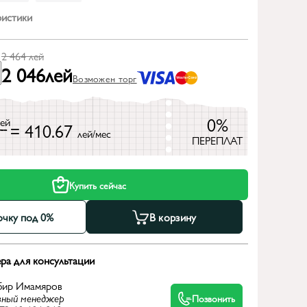
ристики
2 464
лей
2 046
лей
Возможен торг
0%
лей
= 410.67
лей/мес
ПЕРЕПЛАТ
Купить сейчас
очку под 0%
В корзину
ра для консультации
бир Имамяров
вный менеджер
Позвонить