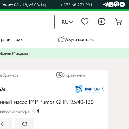
(пн-пт 08 - 18, сб 08-14)
+ 373 68 272 991
RU
трация воды
Услуги монтажа
публике Молдова
избранное
В сравнение
676
нный насос IMP Pumps GHN 25/40-130
высота напора, м:
4
6
6,3