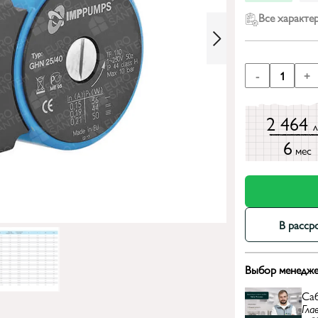
Все характе
-
1
+
2 464
6
мес
В расср
Выбор менедже
Са
Гла