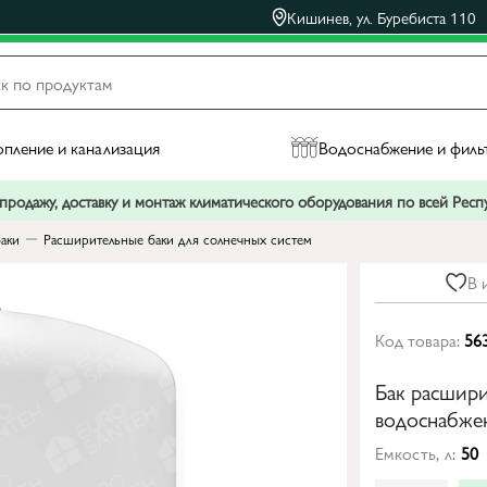
Кишинев, ул. Буребиста 110
пление и канализация
Водоснабжение и филь
родажу, доставку и монтаж климатического оборудования по всей Рес
аки
Расширительные баки для солнечных систем
В 
Код товара:
56
Бак расшири
водоснабжен
Емкость, л:
50