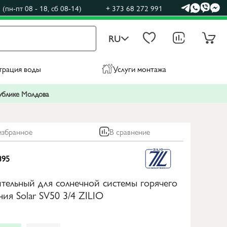
(пн-пт 08 - 18, сб 08-14)
+ 373 68 272 991
RU
трация воды
Услуги монтажа
публике Молдова
избранное
В сравнение
395
тельный для солнечной системы горячего
ия Solar SV50 3/4 ZILIO