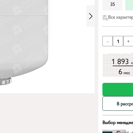
35
Все характе
-
1
+
1 893
6
мес
В расср
Выбор менедже