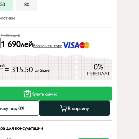
50
80
ристики
1 893
лей
1 690
лей
Возможен торг
0%
лей
= 315.50
лей/мес
ПЕРЕПЛАТ
Купить сейчас
очку под 0%
В корзину
ра для консультации