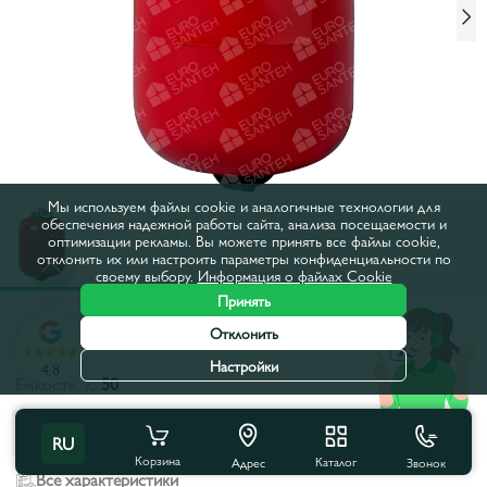
Мы используем файлы cookie и аналогичные технологии для
обеспечения надежной работы сайта, анализа посещаемости и
оптимизации рекламы. Вы можете принять все файлы cookie,
отклонить их или настроить параметры конфиденциальности по
своему выбору.
Информация о файлах Cookie
Принять
Отклонить
Код товара:
56402
Настройки
4.8
Емкость, л:
50
12
18
24
35
50
RU
Корзина
Каталог
Звонок
Адрес
Все характеристики