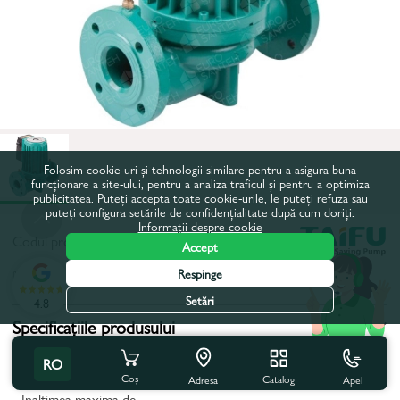
Folosim cookie-uri și tehnologii similare pentru a asigura buna
funcționare a site-ului, pentru a analiza traficul și pentru a optimiza
publicitatea. Puteți accepta toate cookie-urile, le puteți refuza sau
puteți configura setările de confidențialitate după cum doriți.
Informații despre cookie
Codul produsului:
104743
Accept
Respinge
Toate caracteristicile
Setări
4.8
Specificațiile produsului
Distanta intre axe, mm:
280
RO
Coș
Catalog
Apel
Adresa
Inaltimea maxima de