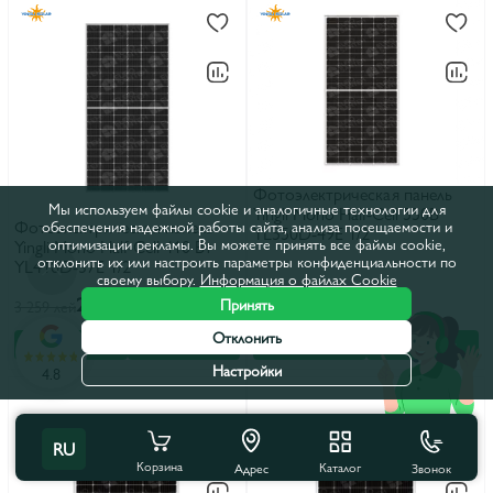
Фотоэлектрическая панель
Мы используем файлы cookie и аналогичные технологии для
Yingli Mono Half-Cell 550В
Фотоэлектрическая панель
обеспечения надежной работы сайта, анализа посещаемости и
YL550D-49E 1/2
оптимизации рекламы. Вы можете принять все файлы cookie,
Yingli Mono Half-Cell 410 Вт
отклонить их или настроить параметры конфиденциальности по
YL410D-37E 1/2
своему выбору.
Информация о файлах Cookie
2 910 лей
3 910 лей
Принять
3 259 лей
4 379 лей
Отклонить
В корзину
В рассрочку
В корзину
В рассрочку
Настройки
4.8
RU
Корзина
Каталог
Звонок
Адрес