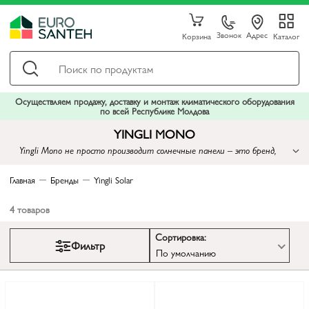
Звонок
Адрес
Корзина
Каталог
Осуществляем продажу, доставку и монтаж климатического оборудования
по всей Республике Молдова
YINGLI MONO
Yingli Mono не просто производит солнечные панели – это бренд,
нацеленный на создание устойчивого и экологически чистого будущего
Главная
Бренды
Yingli Solar
4
товаров
Сортировка:
Фильтр
По умолчанию