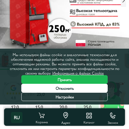
Мы используем файлы cookie и аналогичные технологии для
обеспечения надежной работы сайта, анализа посещаемости и
оптимизации рекламы. Вы можете принять все файлы cookie,
отклонить их или настроить параметры конфиденциальности по
своему выбору.
Информация о файлах Cookie
Принять
Код товара:
618643
Отклонить
Мощность, кВт:
25,0
Настройки
4.8
12,0
15,0
20,0
25,0
30,0
RU
35,0
40,0
50,0
Корзина
Каталог
Звонок
Адрес