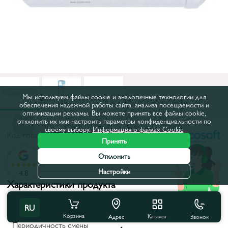
Мы используем файлы cookie и аналогичные технологии для
обеспечения надежной работы сайта, анализа посещаемости и
оптимизации рекламы. Вы можете принять все файлы cookie,
отклонить их или настроить параметры конфиденциальности по
своему выбору.
Информация о файлах Cookie
Код товара:
47EK0012
Принять
Все характеристики
Отклонить
Настройки
4.8
Характеристики продукта
Высота, мм:
270
RU
Корзина
Каталог
Звонок
Адрес
Периодичность смены