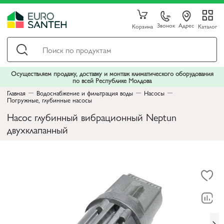
Звонок
Адрес
Корзина
Каталог
Осуществляем продажу, доставку и монтаж климатического оборудования
по всей Республике Молдова
Главная
Водоснабжение и фильтрация воды
Насосы
Погружные, глубинные насосы
Насос глубинный вибрационный Neptun
двухклапанный