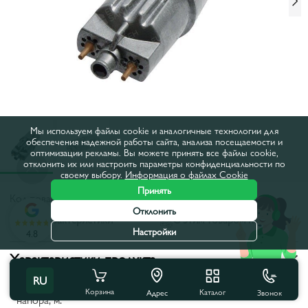
Мы используем файлы cookie и аналогичные технологии для
обеспечения надежной работы сайта, анализа посещаемости и
оптимизации рекламы. Вы можете принять все файлы cookie,
отклонить их или настроить параметры конфиденциальности по
своему выбору.
Информация о файлах Cookie
Принять
Код товара:
2321
Отклонить
Все характеристики
С этим товаром покупают
Настройки
4.8
Характеристики продукта
RU
Максимальная высота
Корзина
Каталог
80
Звонок
Адрес
напора, м: