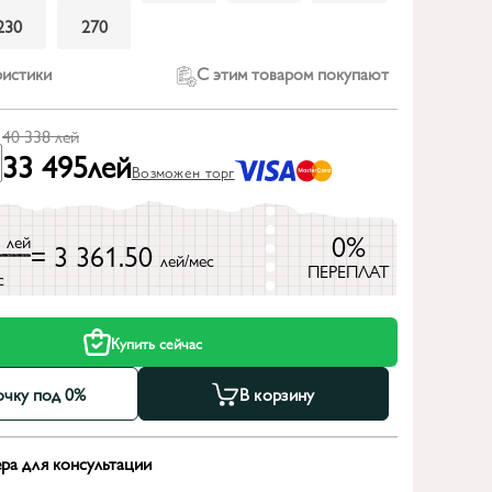
230
270
ристики
С этим товаром покупают
40 338
лей
33 495
лей
Возможен торг
8
0%
лей
= 3 361.50
лей/мес
ПЕРЕПЛАТ
с
Купить сейчас
очку под 0%
В корзину
ра для консультации