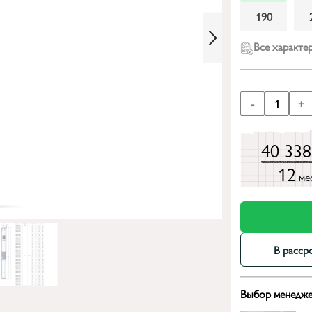
190
Все характе
-
1
+
40 33
12
ме
В расср
Выбор менедже