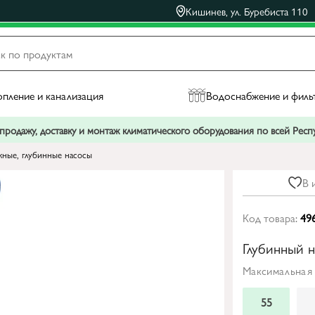
Кишинев, ул. Буребиста 110
пление и канализация
Водоснабжение и филь
родажу, доставку и монтаж климатического оборудования по всей Рес
ные, глубинные насосы
В 
Код товара:
49
Глубинный н
Максимальная 
55