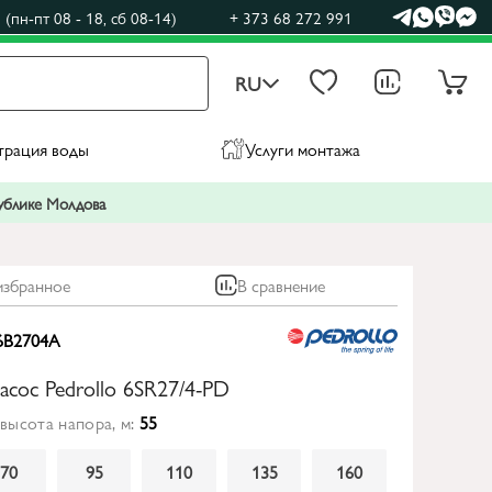
(пн-пт 08 - 18, сб 08-14)
+ 373 68 272 991
RU
трация воды
Услуги монтажа
публике Молдова
избранное
В сравнение
6B2704A
асос Pedrollo 6SR27/4-PD
высота напора, м:
55
70
95
110
135
160