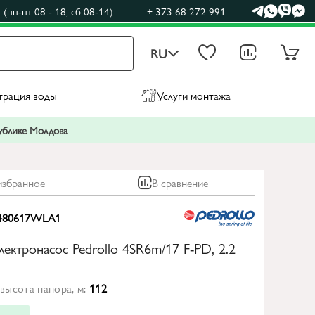
(пн-пт 08 - 18, сб 08-14)
+ 373 68 272 991
RU
трация воды
Услуги монтажа
публике Молдова
избранное
В сравнение
480617WLA1
лектронасос Pedrollo 4SR6m/17 F-PD, 2.2
высота напора, м:
112