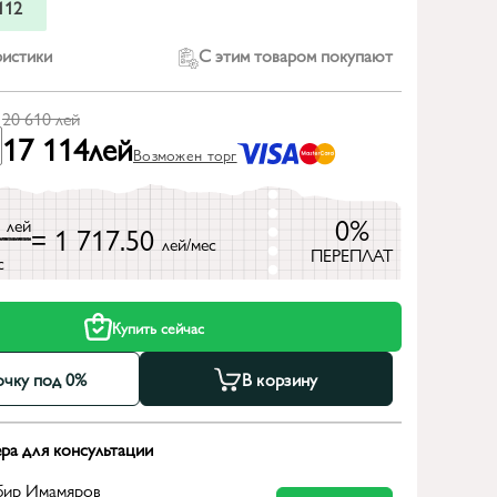
112
ристики
С этим товаром покупают
20 610
лей
17 114
лей
Возможен торг
0
0%
лей
= 1 717.50
лей/мес
ПЕРЕПЛАТ
с
Купить сейчас
очку под 0%
В корзину
ра для консультации
бир Имамяров