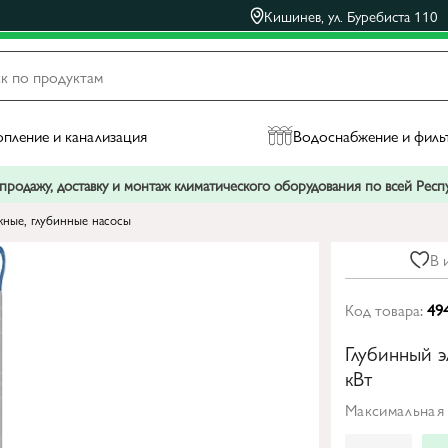
Кишинев, ул. Буребиста 110
пление и канализация
Водоснабжение и филь
родажу, доставку и монтаж климатического оборудования по всей Рес
ные, глубинные насосы
В 
Код товара:
49
Глубинный э
кВт
Максимальная 