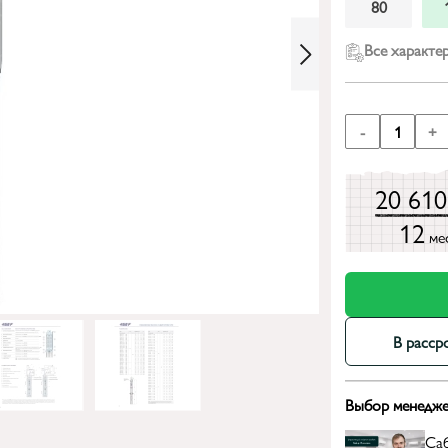
80
Все характе
-
1
+
20 61
12
ме
В расср
Выбор менедже
Са