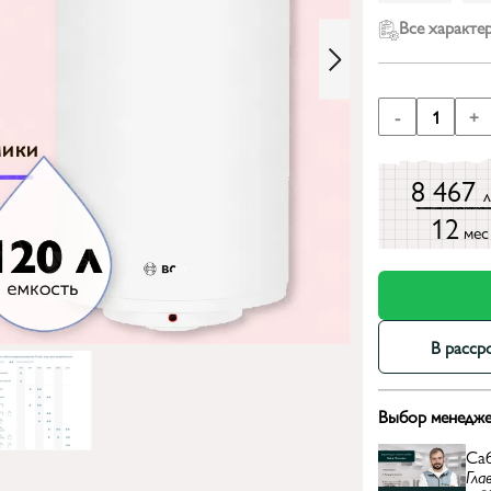
Все характе
-
1
+
8 467
12
мес
В расср
Выбор менедже
Са
Гла