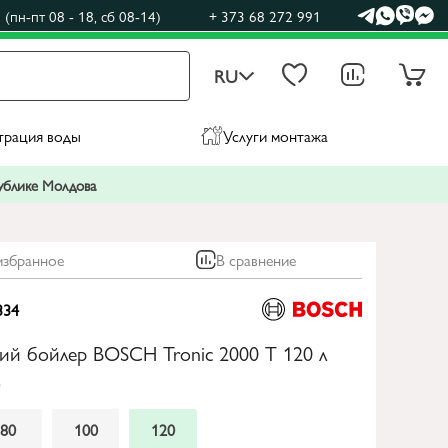
(пн-пт 08 - 18, сб 08-14)
+ 373 68 272 991
RU
трация воды
Услуги монтажа
публике Молдова
избранное
В сравнение
334
ий бойлер BOSCH Tronic 2000 Т 120 л
0
80
100
120