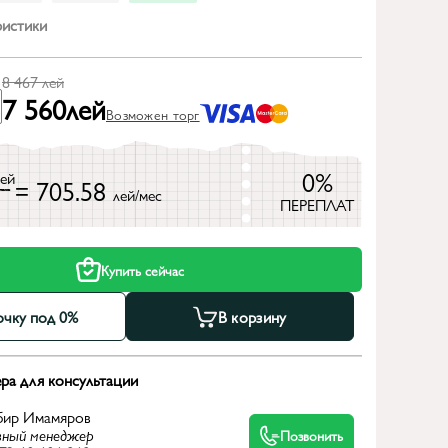
ристики
8 467
лей
7 560
лей
Возможен торг
0%
лей
= 705.58
лей/мес
ПЕРЕПЛАТ
Купить сейчас
очку под 0%
В корзину
ра для консультации
бир Имамяров
вный менеджер
Позвонить