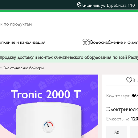
Кишинев, ул. Буребиста 110
пление и канализация
Водоснабжение и филь
родажу, доставку и монтаж климатического оборудования по всей Рес
Электрические бойлеры
В 
Код товара:
86
Электрическ
Емкость, л:
12
50