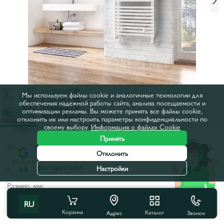
Мы используем файлы cookie и аналогичные технологии для
обеспечения надежной работы сайта, анализа посещаемости и
оптимизации рекламы. Вы можете принять все файлы cookie,
отклонить их или настроить параметры конфиденциальности по
своему выбору.
Информация о файлах Cookie
Принять
Код товара:
a11023
Отклонить
Все характеристики
Настройки
4.8
Размер, мм:
RU
Характеристики продукта
Корзина
Каталог
Звонок
Адрес