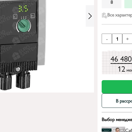
8
Все характе
-
1
+
46 48
12
ме
В расср
Выбор менедже
Са