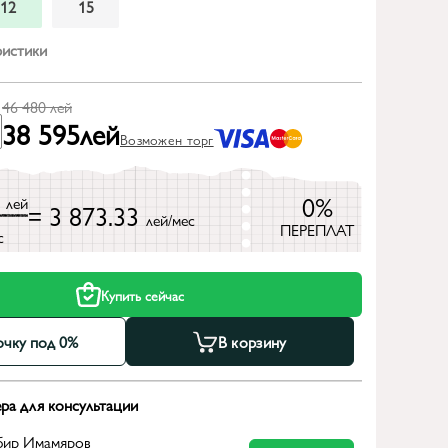
12
15
ристики
46 480
лей
38 595
лей
Возможен торг
0
0%
лей
= 3 873.33
лей/мес
ПЕРЕПЛАТ
с
Купить сейчас
очку под 0%
В корзину
ра для консультации
бир Имамяров