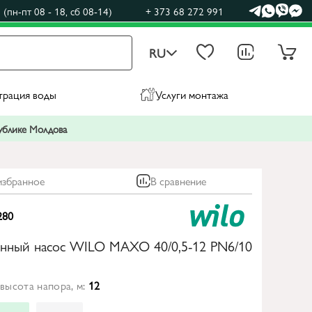
(пн-пт 08 - 18, сб 08-14)
+ 373 68 272 991
RU
трация воды
Услуги монтажа
публике Молдова
избранное
В сравнение
280
нный насос WILO MAXO 40/0,5-12 PN6/10
высота напора, м:
12