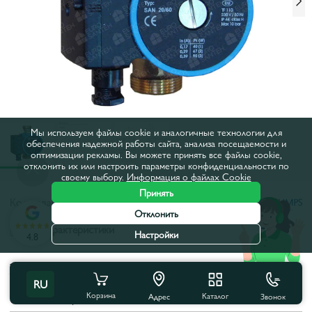
Мы используем файлы cookie и аналогичные технологии для
обеспечения надежной работы сайта, анализа посещаемости и
оптимизации рекламы. Вы можете принять все файлы cookie,
отклонить их или настроить параметры конфиденциальности по
своему выбору.
Информация о файлах Cookie
Принять
Код товара:
26814
Отклонить
Все характеристики
Настройки
4.8
Характеристики продукта
RU
Корзина
Каталог
Звонок
Межосевое расстояние, мм:
130
Адрес