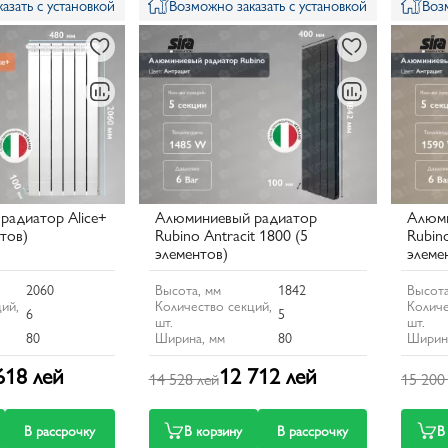
азать с установкой
Возможно заказать с установкой
Воз
радиатор Alice+
Алюминиевый радиатор
Алюми
тов)
Rubino Antracit 1800 (5
Rubino
элементов)
элеме
2060
Высота, мм
1842
Высота
ий,
Количество секций,
Количе
6
5
шт.
шт.
80
Ширина, мм
80
Ширин
618 лей
12 712 лей
14 528 лей
15 200
В рассрочку
В корзину
В рассрочку
В