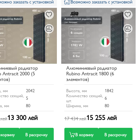
можно заказать с установкой
Возможно заказать с установкой
ниевый радиатор
Алюминиевый радиатор
 Antracit 2000 (5
Rubino Antracit 1800 (6
нтов)
элементов)
, мм
2042
Высота, мм
1842
ство секций,
Количество секций,
5
6
шт.
а, мм
80
Ширина, мм
80
13 300 лей
15 255 лей
 лей
17 434 лей
 корзину
В рассрочку
В корзину
В рассрочку