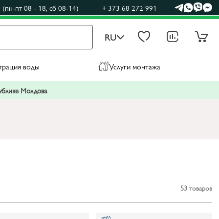
(пн-пт 08 - 18, сб 08-14)
+ 373 68 272 991
RU
трация воды
Услуги монтажа
публике Молдова
53
товаров