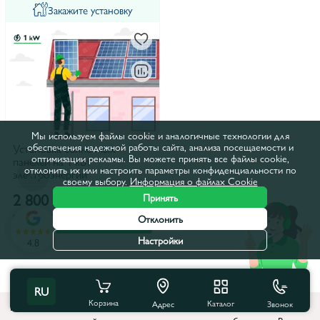
Закажите установку
Мы используем файлы cookie и аналогичные технологии для
обеспечения надежной работы сайта, анализа посещаемости и
Установка солнечных
оптимизации рекламы. Вы можете принять все файлы cookie,
панелей на 1 кВт
отклонить их или настроить параметры конфиденциальности по
электроэнергии
своему выбору.
Информация о файлах Cookie
2 800 лей
Принять
Отклонить
В корзину
Настройки
4.8
RU
Корзина
Каталог
Звонок
Адрес
Монтаж солнечных панелей – это важный шаг в создании