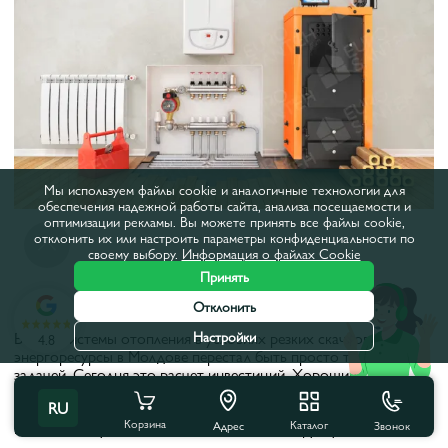
Мы используем файлы cookie и аналогичные технологии для
обеспечения надежной работы сайта, анализа посещаемости и
оптимизации рекламы. Вы можете принять все файлы cookie,
отклонить их или настроить параметры конфиденциальности по
своему выбору.
Информация о файлах Cookie
Принять
Отклонить
Выбор системы отопления в условиях резких скачков цен на
Настройки
4.8
энергоресурсы в Молдове перестал быть просто технической
задачей. Сегодня это расчет инвестиций. Хороший
твердотопливный котел
— это не просто «ящик с топкой», а
RU
инженерный узел, способный работать автономно до
Корзина
Каталог
Звонок
нескольких суток, если подойти к его выбору с умом.
Адрес