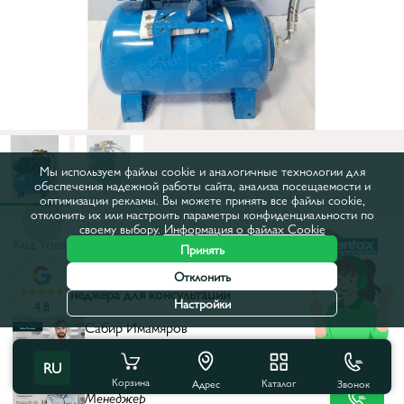
Мы используем файлы cookie и аналогичные технологии для
обеспечения надежной работы сайта, анализа посещаемости и
оптимизации рекламы. Вы можете принять все файлы cookie,
отклонить их или настроить параметры конфиденциальности по
своему выбору.
Информация о файлах Cookie
Код товара:
2022055
Принять
Отклонить
Выбор менеджера для консультации
Настройки
4.8
Сабир Имамяров
Главный менеджер
+ 373 68 686 969
Опыт: 12 лет
RU
Иван Мереакре
Корзина
Каталог
Звонок
Адрес
Менеджер