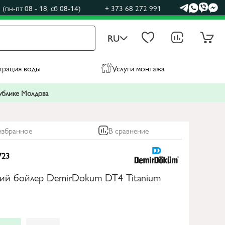
(пн-пт 08 - 18, сб 08-14)
+ 373 68 272 991
RU
трация воды
Услуги монтажа
публике Молдова
избранное
В сравнение
723
кий бойлер DemirDokum DT4 Titanium