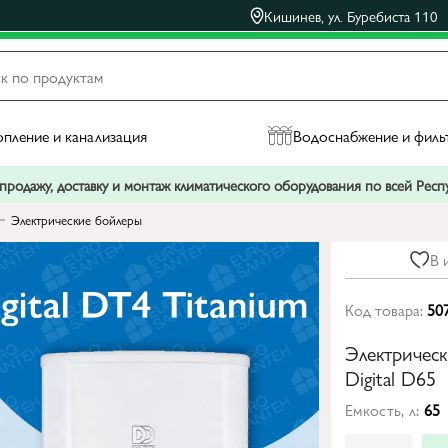
Кишинев, ул. Буребиста 110
пление и канализация
Водоснабжение и филь
родажу, доставку и монтаж климатического оборудования по всей Рес
Электрические бойлеры
В 
Код товара:
50
Электричес
Digital D65
Емкость, л:
65