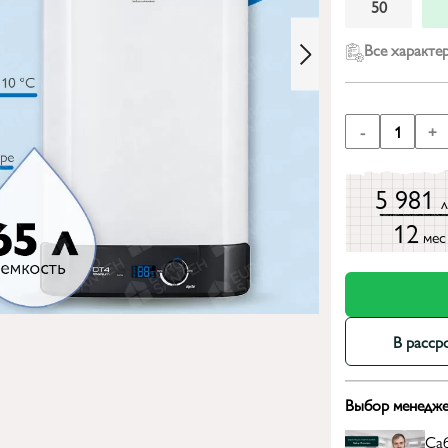
50
Все характе
-
1
+
5 981
12
мес
В расср
Выбор менедже
Са