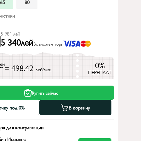
65
80
ристики
5 981
лей
5 340
лей
Возможен торг
0%
лей
= 498.42
лей/мес
ПЕРЕПЛАТ
Купить сейчас
очку под 0%
В корзину
ра для консультации
бир Имамяров