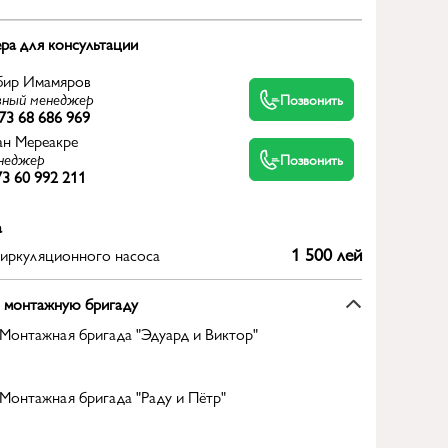
ра для консультации
бир Имамяров
вный менеджер
Позвонить
73 68 686 969
ан Мереакре
неджер
Позвонить
3 60 992 211
а
1 500 лей
циркуляционного насоса
 монтажную бригаду
Монтажная бригада
"Эдуард и Виктор"
Монтажная бригада
"Раду и Пётр"