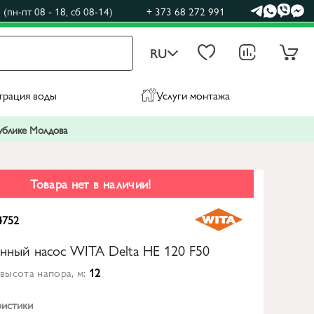
(пн-пт 08 - 18, сб 08-14)
+ 373 68 272 991
RU
трация воды
Услуги монтажа
публике Молдова
Товара нет в наличии!
4752
нный насос WITA Delta HE 120 F50
высота напора, м:
12
ристики