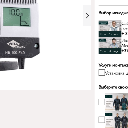
Выбор менедже
Са
Гла
+ 3
Опыт: 12 лет
Ив
Ме
+37
Опыт: 4 года
Услуги монтаж
Установка 
Выберите свою