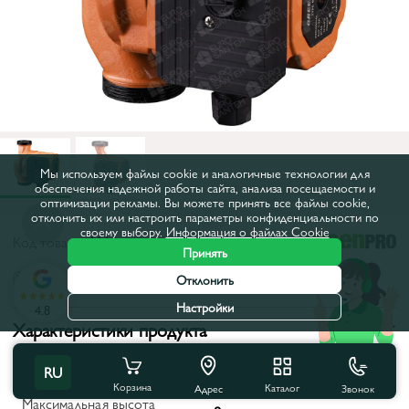
Мы используем файлы cookie и аналогичные технологии для
обеспечения надежной работы сайта, анализа посещаемости и
оптимизации рекламы. Вы можете принять все файлы cookie,
отклонить их или настроить параметры конфиденциальности по
своему выбору.
Информация о файлах Cookie
Код товара:
1114
Принять
Все характеристики
Отклонить
Настройки
4.8
Характеристики продукта
Межосевое расстояние, мм:
180
RU
Корзина
Каталог
Звонок
Адрес
Максимальная высота