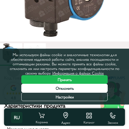
Мы используем файлы cookie и аналогичные технологии для
обеспечения надежной работы сайта, анализа посещаемости и
оптимизации рекламы. Вы можете принять все файлы cookie,
отклонить их или настроить параметры конфиденциальности по
своему выбору.
Информация о файлах Cookie
Код товара:
47895
Принять
Отклонить
Все характеристики
Настройки
4.8
Характеристики продукта
Межосевое расстояние, мм:
130
RU
Корзина
Каталог
Звонок
Адрес
Максимальная высота