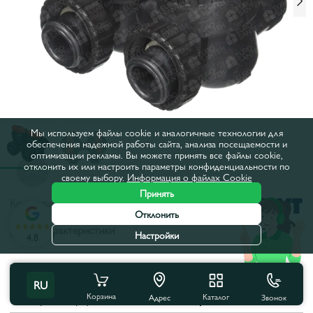
Мы используем файлы cookie и аналогичные технологии для
обеспечения надежной работы сайта, анализа посещаемости и
оптимизации рекламы. Вы можете принять все файлы cookie,
отклонить их или настроить параметры конфиденциальности по
своему выбору.
Информация о файлах Cookie
Принять
Код товара:
47EK0558
Отклонить
Все характеристики
Настройки
4.8
Характеристики продукта
RU
Корзина
Каталог
Звонок
Материал корпуса:
Полимер
Адрес