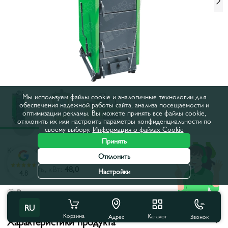
Мы используем файлы cookie и аналогичные технологии для
обеспечения надежной работы сайта, анализа посещаемости и
оптимизации рекламы. Вы можете принять все файлы cookie,
отклонить их или настроить параметры конфиденциальности по
своему выбору.
Информация о файлах Cookie
Принять
Код товара:
178593
Отклонить
Мощность, кВт:
48,0
Настройки
4.8
Все характеристики
RU
Корзина
Каталог
Звонок
Адрес
Характеристики продукта